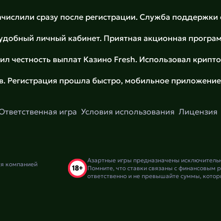
числили сразу после регистрации. Служба поддержки 
 удобный личный кабинет. Приятная акционная програ
л честность выплат Казино Fresh. Использовал крипто
в. Регистрация прошла быстро, мобильное приложение
Ответственная игра
Условия использования
Лицензия
Азартные игры предназначены исключительн
ся компанией
Помните, что ставки связаны с финансовым 
ответственно и не превышайте суммы, котор