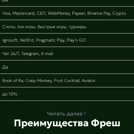
Visa, Mastercard, СБП, WebMoney, Payeer, Binance Pay, Crypto
Слоты, live-игры, быстрые игры, турниры
Igrosoft, NetEnt, Pragmatic Play, Play'n GO
Чат 24/7, Telegram, E-mail
Да
Book of Ra, Crazy Monkey, Fruit Cocktail, Aviator
до 10%
Читать далее
Преимущества Фреш