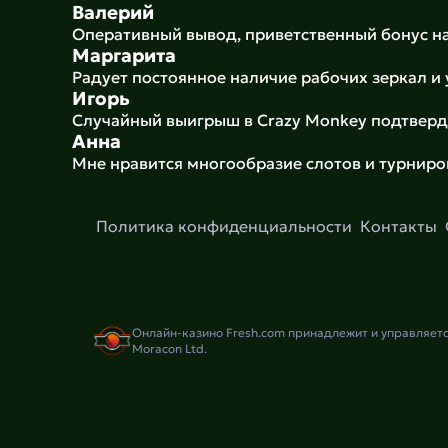
Валерий
Оперативный вывод, приветственный бонус на
Маргарита
Радует постоянное наличие рабочих зеркал и
Игорь
Случайный выигрыш в Crazy Monkey подтверди
Анна
Мне нравится многообразие слотов и турниро
Политика конфиденциальности
Контакты
Онлайн-казино Fresh.com принадлежит и управляет
Moracon Ltd.