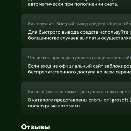
автоматически при пополнении счета.
Как получить быстрый вывод средств в Казино Fr
Для быстрого вывода средств используйте 
большинстве случаев выплаты осуществляют
Что делать при недоступности официального сай
Если вход на официальный сайт заблокиро
беспрепятственного доступа ко всем серви
Какие игровые автоматы доступны на платформе
В каталоге представлены слоты от Igrosoft (Cr
популярные автоматы.
Отзывы