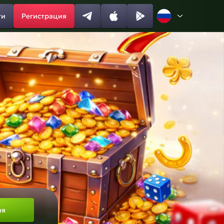
ти
Регистрация
ня