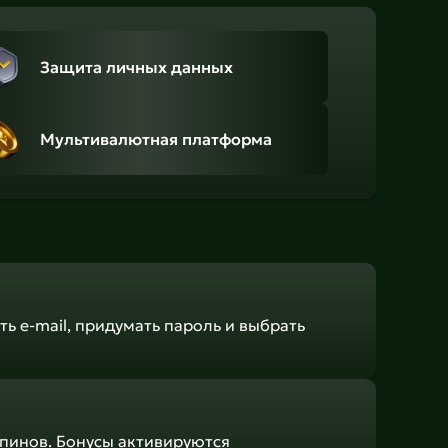
Защита личных данных
Мультивалютная платформа
ь e-mail, придумать пароль и выбрать
пинов. Бонусы активируются